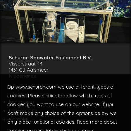
Schuran Seawater Equipment B.V.
Visserstraat 44
1431 GJ Aalsmeer
Niederlande
Op www.schuran.com we use different types of
+31 (0) 6 46388211
info@schuran.com
cookies. Please indicate below which types of
Impressum
cookies you want to use on our website. If you
Datenschutz
don't make any choice of the options below we
Kontakt
only place functional cookies. Read more about
cookies on our
Datenschutzerklärung
.