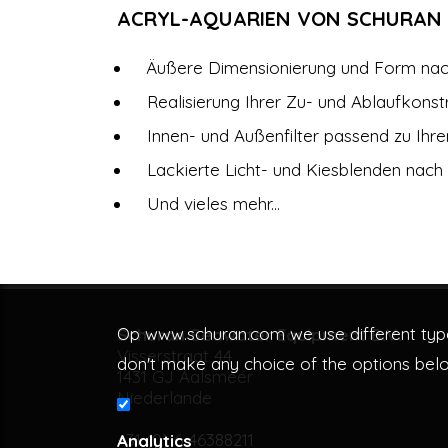
ACRYL-AQUARIEN VON SCHURAN -
Äußere Dimensionierung und Form na
Realisierung Ihrer Zu- und Ablaufkons
Innen- und Außenfilter passend zu Ih
Lackierte Licht- und Kiesblenden nac
Und vieles mehr...
Op www.schuran.com we use different types
Schuran Seawater Equipment B.V.
Visserstraat 44
don't make any choice of the options bel
1431 GJ Aalsmeer
Niederlande
+31 (0) 6 46388211
Analytics