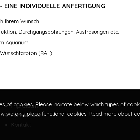
 EINE INDIVIDUELLE ANFERTIGUNG
ch Ihrem Wunsch
truktion, Durchgangsbohrungen, Ausfräsungen etc.
rem Aquarium
h Wunschfarbton (RAL)
 of cookies. Please indicate below which types of cooki
Impressum
ow we only place functional cookies. Read more about c
Datenschutz
Kontakt