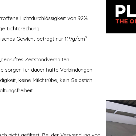
troffene Lichtdurchlässigkeit von 92%
ge Lichtbrechung
fisches Gewicht beträgt nur 1,19g/cm³
t,geprüftes Zeitstandverhalten
te sorgen für dauer hafte Verbindungen
igkeit, keine Milchtrübe, kein Gelbstich
ltungsfreiheit
tisch nicht gefiltert. Bei der Verwendung von